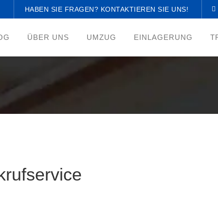
HABEN SIE FRAGEN? KONTAKTIEREN SIE UNS!
OG
ÜBER UNS
UMZUG
EINLAGERUNG
T
krufservice