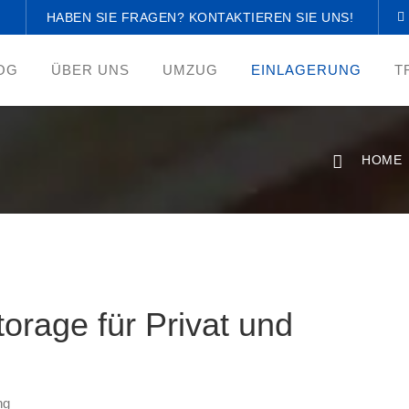
HABEN SIE FRAGEN? KONTAKTIEREN SIE UNS!
OG
ÜBER UNS
UMZUG
EINLAGERUNG
T
HOME
torage für Privat und
ng