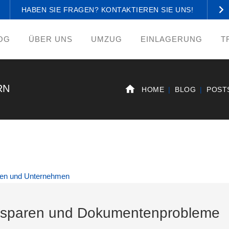
HABEN SIE FRAGEN? KONTAKTIEREN SIE UNS!
OG
ÜBER UNS
UMZUG
EINLAGERUNG
T
RN
HOME
BLOG
POST
tz sparen und Dokumentenprobleme