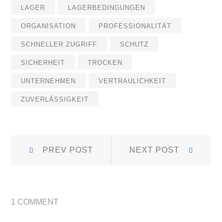
LAGER
LAGERBEDINGUNGEN
ORGANISATION
PROFESSIONALITÄT
SCHNELLER ZUGRIFF
SCHUTZ
SICHERHEIT
TROCKEN
UNTERNEHMEN
VERTRAULICHKEIT
ZUVERLÄSSIGKEIT
Beitrags-
Prev
Next
PREV POST
NEXT POST
Post:
Post:
Navigation
1 COMMENT