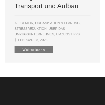
Transport und Aufbau
ALLGEMEIN
,
ORGANISATION & PLANUNG
,
STRESSREDUKTION
,
ÜBER DAS
UMZUGSUNTERNEHMEN
,
UMZUGSTIPPS
FEBRUAR 28, 2023
Weiterlesen