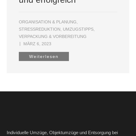
ORGANISATION & PLANUNG
,
STRESSREDUKTION
,
UMZUGSTIPPS
,
VERPACKUNG & VORBEREITUNG
MÄRZ 6, 2023
Weiterlesen
Individuelle Umzüge, Objektumzüge und Entsorgung bei